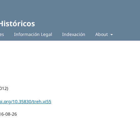
Históricos
es
Información Legal
Indexación
About
012)
oi.org/10.35830/treh.vi55
16-08-26