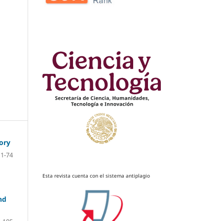
ory
11-74
Esta revista cuenta con el sistema antiplagio
nd