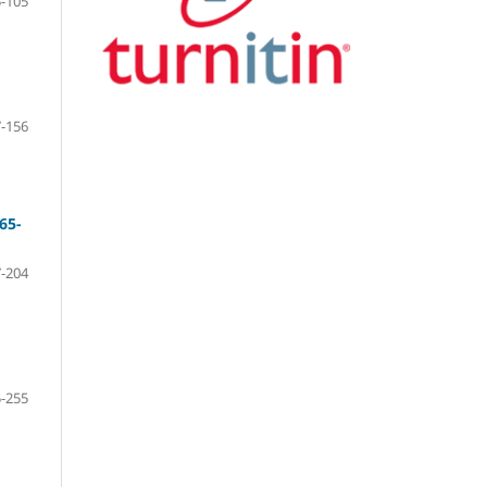
-105
-156
65-
-204
-255