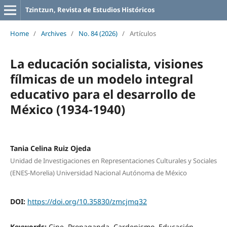
Tzintzun, Revista de Estudios Históricos
Home
/
Archives
/
No. 84 (2026)
/
Artículos
La educación socialista, visiones
fílmicas de un modelo integral
educativo para el desarrollo de
México (1934-1940)
Tania Celina Ruiz Ojeda
Unidad de Investigaciones en Representaciones Culturales y Sociales
(ENES-Morelia) Universidad Nacional Autónoma de México
DOI:
https://doi.org/10.35830/zmcjmq32
Keywords:
Cine, Propaganda, Cardenismo, Educación