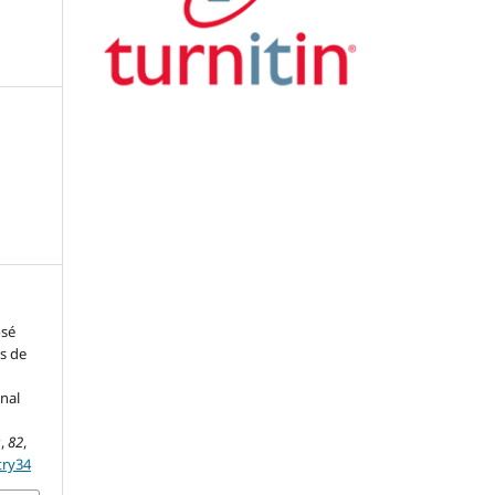
osé
s de
onal
s
,
82
,
try34