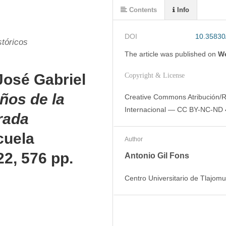
Contents
Info
DOI
10.35830
stóricos
The article was
published on
We
José Gabriel
Copyright & License
ños de la
Creative Commons Atribución/R
Internacional — CC BY-NC-ND 
rada
cuela
Author
22, 576 pp.
Antonio Gil Fons
Centro Universitario de Tlajom