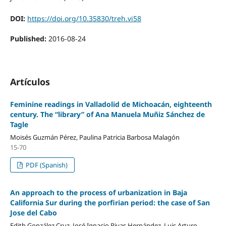
DOI:
https://doi.org/10.35830/treh.vi58
Published:
2016-08-24
Artículos
Feminine readings in Valladolid de Michoacán, eighteenth
century. The “library” of Ana Manuela Muñiz Sánchez de
Tagle
Moisés Guzmán Pérez, Paulina Patricia Barbosa Malagón
15-70
PDF (Spanish)
An approach to the process of urbanization in Baja
California Sur during the porfirian period: the case of San
Jose del Cabo
Edith González Cruz, José Ignacio Rivas Hernández, Luis Arturo