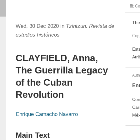
Co
The
Wed, 30 Dec 2020 in
Tzintzun. Revista de
estudios históricos
Cop
Est
CLAYFIELD, Anna,
Atr
The Guerrilla Legacy
Auth
of the Cuban
En
Revolution
Cen
Car
Enrique Camacho Navarro
Méx
Main Text