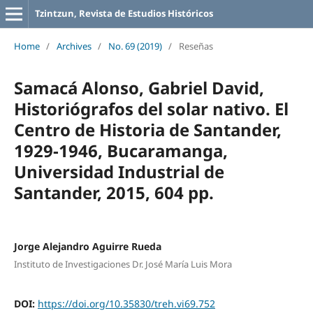
Tzintzun, Revista de Estudios Históricos
Home
/
Archives
/
No. 69 (2019)
/
Reseñas
Samacá Alonso, Gabriel David,
Historiógrafos del solar nativo. El
Centro de Historia de Santander,
1929-1946, Bucaramanga,
Universidad Industrial de
Santander, 2015, 604 pp.
Jorge Alejandro Aguirre Rueda
Instituto de Investigaciones Dr. José María Luis Mora
DOI:
https://doi.org/10.35830/treh.vi69.752