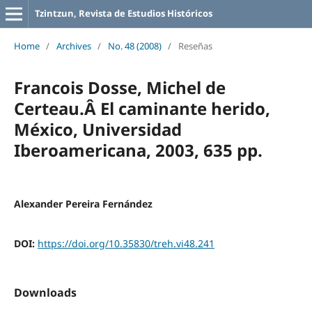
Tzintzun, Revista de Estudios Históricos
Home
/
Archives
/
No. 48 (2008)
/
Reseñas
Francois Dosse, Michel de
Certeau.Â El caminante herido,
México, Universidad
Iberoamericana, 2003, 635 pp.
Alexander Pereira Fernández
DOI:
https://doi.org/10.35830/treh.vi48.241
Downloads