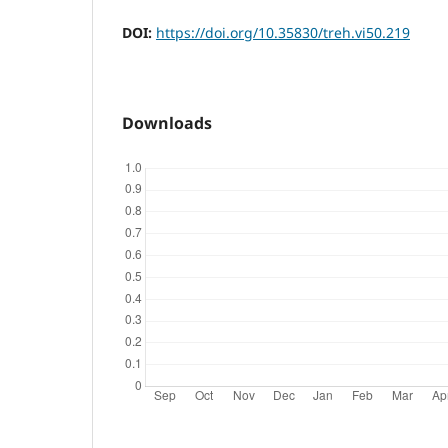
DOI:
https://doi.org/10.35830/treh.vi50.219
Downloads