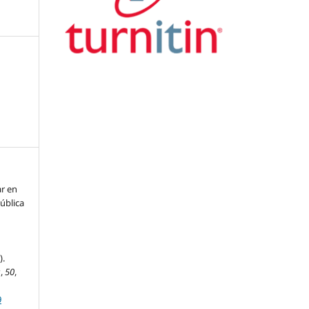
ar en
ública
).
s
,
50
,
9