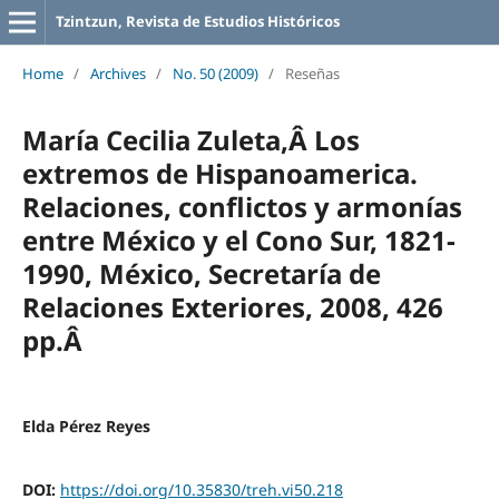
Tzintzun, Revista de Estudios Históricos
Home
/
Archives
/
No. 50 (2009)
/
Reseñas
María Cecilia Zuleta,Â Los
extremos de Hispanoamerica.
Relaciones, conflictos y armonías
entre México y el Cono Sur, 1821-
1990, México, Secretaría de
Relaciones Exteriores, 2008, 426
pp.Â
Elda Pérez Reyes
DOI:
https://doi.org/10.35830/treh.vi50.218