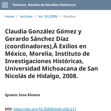
Tzintzun, Revista de Estudios Históricos
Home
/
Archives
/
No. 50 (2009)
/
Reseñas
Claudia González Gómez y
Gerardo Sánchez Díaz
(coordinadores),Â Exilios en
México, Morelia, Instituto de
Investigaciones Históricas,
Universidad Michoacana de San
Nicolás de Hidalgo, 2008.
Ignacio Sosa Álvarez
DOI:
https://doi.org/10.35830/treh.vi50.217