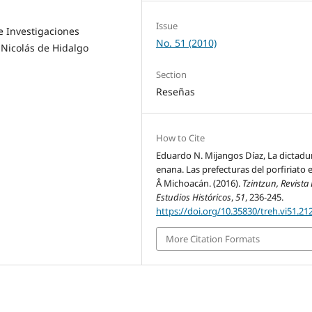
Issue
de Investigaciones
No. 51 (2010)
 Nicolás de Hidalgo
Section
Reseñas
How to Cite
Eduardo N. Mijangos Díaz, La dictadu
enana. Las prefecturas del porfiriato 
Â Michoacán. (2016).
Tzintzun, Revista
Estudios Históricos
,
51
, 236-245.
https://doi.org/10.35830/treh.vi51.21
More Citation Formats