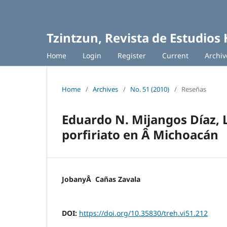
Tzintzun, Revista de Estudios 
Home
Login
Register
Current
Archiv
Home
/
Archives
/
No. 51 (2010)
/
Reseñas
Eduardo N. Mijangos Díaz, L
porfiriato en Â Michoacán
JobanyÂ Cañas Zavala
DOI:
https://doi.org/10.35830/treh.vi51.212