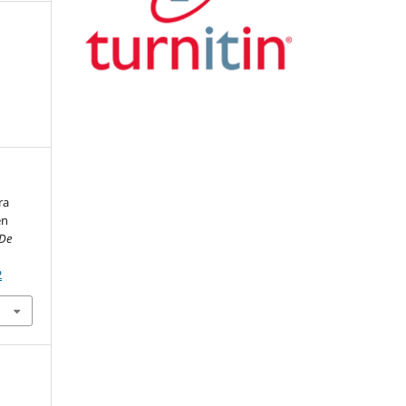
ra
en
 De
2