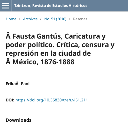
Tzintzun, Revista de Estudios Históricos
Home
/
Archives
/
No. 51 (2010)
/
Reseñas
Â Fausta Gantús, Caricatura y
poder político. Crítica, censura y
represión en la ciudad de
Â México, 1876-1888
ErikaÂ Pani
DOI:
https://doi.org/10.35830/treh.vi51.211
Downloads