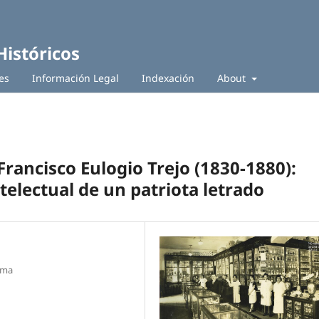
Históricos
es
Información Legal
Indexación
About
Francisco Eulogio Trejo (1830-1880):
telectual de un patriota letrado
ima