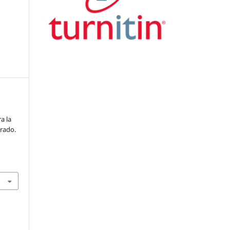
a la
trado.