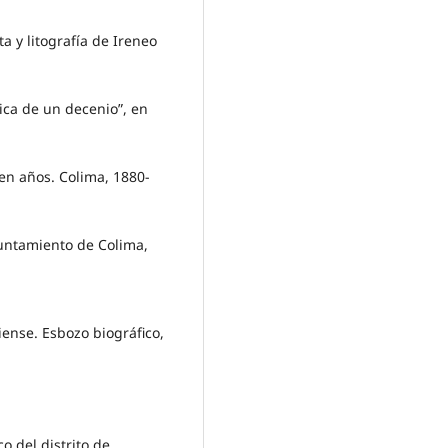
 y litografía de Ireneo
ica de un decenio”, en
en años. Colima, 1880-
untamiento de Colima,
iense. Esbozo biográfico,
o del distrito de