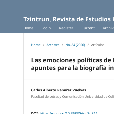
Tzintzun, Revista de Estudios 
Home
Login
Register
Current
Archiv
Home
/
Archives
/
No. 84 (2026)
/
Artículos
Las emociones políticas de 
apuntes para la biografía in
Carlos Alberto Ramírez Vuelvas
Facultad de Letras y Comunicación Universidad de Col
DOI:
https://doi.org/10.35830/jgc7n811