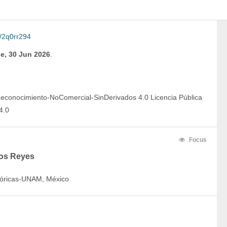
/2q0rr294
e, 30 Jun 2026
.
econocimiento-NoComercial-SinDerivados 4.0 Licencia Pública 
4.0
Focus
los Reyes
stóricas-UNAM, México