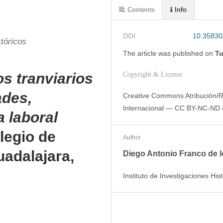
Contents
Info
DOI
10.35830
stóricos
The article was
published on
Tu
os tranviarios
Copyright & License
ades,
Creative Commons Atribución/R
Internacional — CC BY-NC-ND 
a laboral
legio de
Author
uadalajara,
Diego Antonio Franco de 
Instituto de Investigaciones Hi