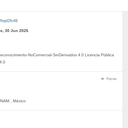
/hqd2fc46
e, 30 Jun 2026
.
econocimiento-NoComercial-SinDerivados 4.0 Licencia Pública 
4.0
Focus
-UNAM , México