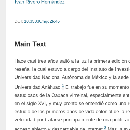
Iván Rivero Hernández
DOI:
10.35830/hqd2fc46
Main Text
Hace casi tres años salió a la luz la primera edición d
reseña, la cual estuvo a cargo del Instituto de Investi
Universidad Nacional Autónoma de México y la sede 
1
Universidad Anáhuac.
 El trabajo fue en su momento b
estudiosos de la Oaxaca virreinal, especialmente ent
en el siglo XVI, y muy pronto se entendió como una re
estudio de los primeros años de vida colonial de la re
velocidad por tratarse principalmente de una publicaci
2
acceso abierto y descargable de internet.
 Mas, aun 