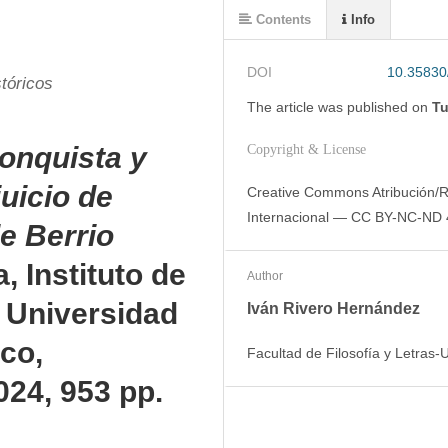
Contents
Info
DOI
10.35830
stóricos
The article was
published on
Tu
onquista y
Copyright & License
uicio de
Creative Commons Atribución/R
Internacional — CC BY-NC-ND 
e Berrio
, Instituto de
Author
, Universidad
Iván Rivero Hernández
co,
Facultad de Filosofía y Letras
24, 953 pp.