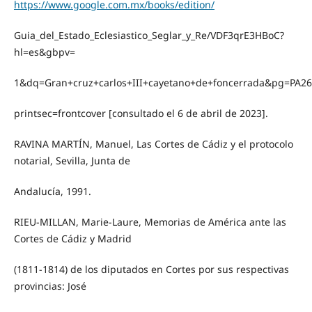
https://www.google.com.mx/books/edition/
Guia_del_Estado_Eclesiastico_Seglar_y_Re/VDF3qrE3HBoC?
hl=es&gbpv=
1&dq=Gran+cruz+carlos+III+cayetano+de+foncerrada&pg=PA2
printsec=frontcover [consultado el 6 de abril de 2023].
RAVINA MARTÍN, Manuel, Las Cortes de Cádiz y el protocolo
notarial, Sevilla, Junta de
Andalucía, 1991.
RIEU-MILLAN, Marie-Laure, Memorias de América ante las
Cortes de Cádiz y Madrid
(1811-1814) de los diputados en Cortes por sus respectivas
provincias: José