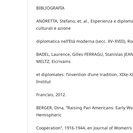
BIBLIOGRAFÍA
ANDRETTA, Stefano, et. al., Esperienza e diploma
culturali e azione
diplomatica nell’Età moderna (secc. XV–XVIII), Rom
BADEL, Laurence, Gilles FERRAGU, Stanislas J
MELTZ, Eìcrivains
et diplomates: l’invention d’une tradition, XIXe-XX
Institut
Franc’ais, 2012.
BERGER, Dina, “Raising Pan Americans: Early Wo
Hemispheric
Cooperation”, 1916-1944, en Journal of Women’s H