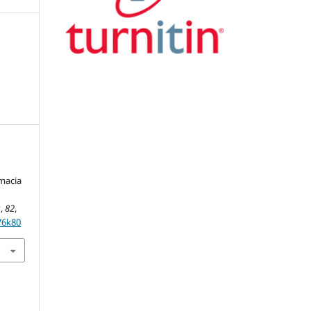
omacia
s
,
82
,
76k80