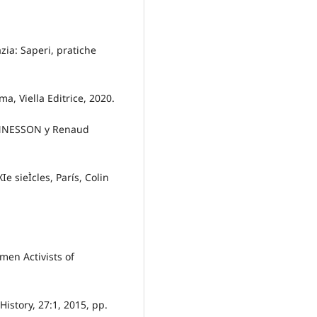
zia: Saperi, pratiche
a, Viella Editrice, 2020.
EANNESSON y Renaud
Ie sieÌcles, París, Colin
men Activists of
istory, 27:1, 2015, pp.