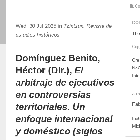
Co
DOI
Wed, 30 Jul 2025 in
Tzintzun. Revista de
The
estudios históricos
Cop
Domínguez Benito,
Cre
Héctor (Dir.),
El
NoC
Int
arbitraje de ejecutivos
en controversias
Auth
territoriales. Un
Fab
enfoque internacional
Inst
Mic
y doméstico (siglos