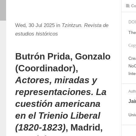
Co
DOI
Wed, 30 Jul 2025 in
Tzintzun. Revista de
The
estudios históricos
Cop
Butrón Prida, Gonzalo
Cre
(Coordinador),
NoC
Int
Actores, miradas y
representaciones. La
Auth
cuestión americana
Ja
en el Trienio Liberal
Uni
(1820-1823)
, Madrid,