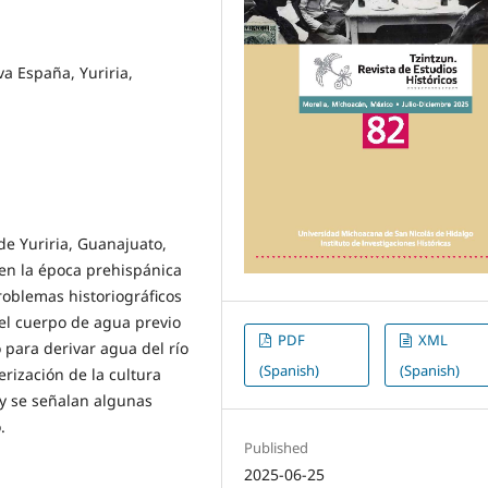
va España, Yuriria,
 de Yuriria, Guanajuato,
 en la época prehispánica
roblemas historiográficos
del cuerpo de agua previo
PDF
XML
o para derivar agua del río
(Spanish)
(Spanish)
rización de la cultura
 y se señalan algunas
.
Published
2025-06-25