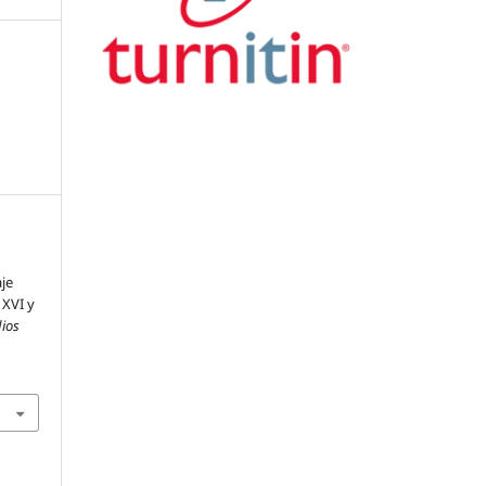
aje
 XVI y
dios