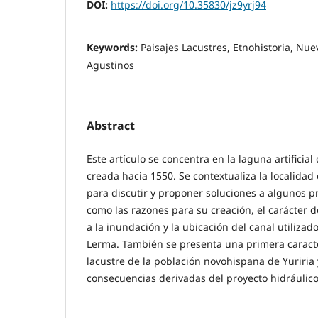
DOI:
https://doi.org/10.35830/jz9yrj94
Keywords:
Paisajes Lacustres, Etnohistoria, Nue
Agustinos
Abstract
Este artículo se concentra en la laguna artificial
creada hacia 1550. Se contextualiza la localidad
para discutir y proponer soluciones a algunos p
como las razones para su creación, el carácter 
a la inundación y la ubicación del canal utilizad
Lerma. También se presenta una primera caracte
lacustre de la población novohispana de Yuriria
consecuencias derivadas del proyecto hidráulico