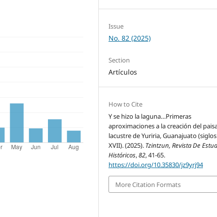
Issue
No. 82 (2025)
Section
Artículos
How to Cite
Y se hizo la laguna…Primeras
aproximaciones a la creación del pais
lacustre de Yuriria, Guanajuato (siglos
XVII). (2025).
Tzintzun, Revista De Estu
Históricos
,
82
, 41-65.
https://doi.org/10.35830/jz9yrj94
More Citation Formats