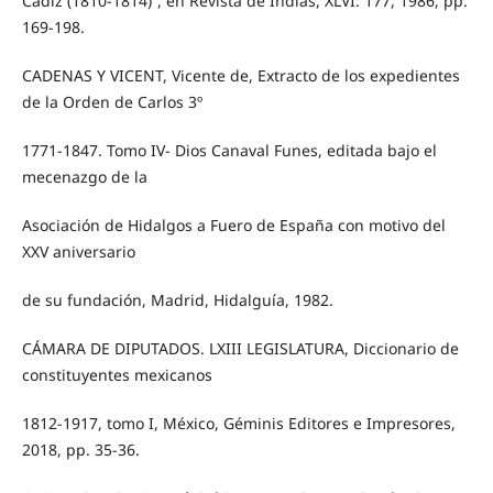
Cádiz (1810-1814)”, en Revista de Indias, XLVI: 177, 1986, pp.
169-198.
CADENAS Y VICENT, Vicente de, Extracto de los expedientes
de la Orden de Carlos 3º
1771-1847. Tomo IV- Dios Canaval Funes, editada bajo el
mecenazgo de la
Asociación de Hidalgos a Fuero de España con motivo del
XXV aniversario
de su fundación, Madrid, Hidalguía, 1982.
CÁMARA DE DIPUTADOS. LXIII LEGISLATURA, Diccionario de
constituyentes mexicanos
1812-1917, tomo I, México, Géminis Editores e Impresores,
2018, pp. 35-36.