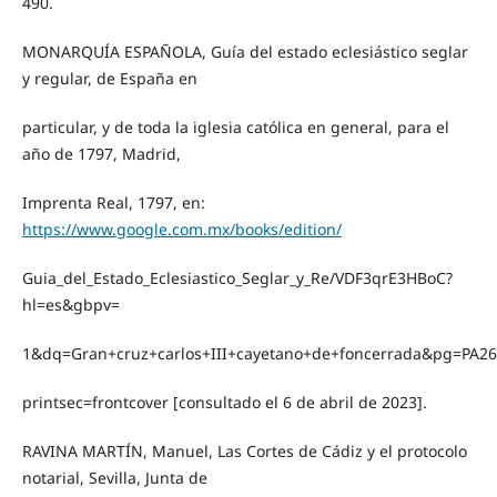
490.
MONARQUÍA ESPAÑOLA, Guía del estado eclesiástico seglar
y regular, de España en
particular, y de toda la iglesia católica en general, para el
año de 1797, Madrid,
Imprenta Real, 1797, en:
https://www.google.com.mx/books/edition/
Guia_del_Estado_Eclesiastico_Seglar_y_Re/VDF3qrE3HBoC?
hl=es&gbpv=
1&dq=Gran+cruz+carlos+III+cayetano+de+foncerrada&pg=PA2
printsec=frontcover [consultado el 6 de abril de 2023].
RAVINA MARTÍN, Manuel, Las Cortes de Cádiz y el protocolo
notarial, Sevilla, Junta de