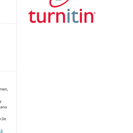
rmen,
y
cana
a De
16