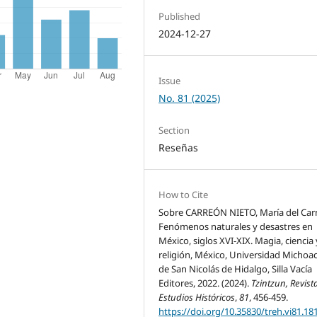
Published
2024-12-27
Issue
No. 81 (2025)
Section
Reseñas
How to Cite
Sobre CARREÓN NIETO, María del Ca
Fenómenos naturales y desastres en
México, siglos XVI-XIX. Magia, ciencia 
religión, México, Universidad Michoa
de San Nicolás de Hidalgo, Silla Vacía
Editores, 2022. (2024).
Tzintzun, Revist
Estudios Históricos
,
81
, 456-459.
https://doi.org/10.35830/treh.vi81.18