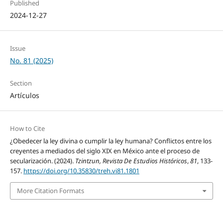
Published
2024-12-27
Issue
No. 81 (2025)
Section
Artículos
How to Cite
¿Obedecer la ley divina o cumplir la ley humana? Conflictos entre los
creyentes a mediados del siglo XIX en México ante el proceso de
secularización. (2024).
Tzintzun, Revista De Estudios Históricos
,
81
, 133-
157.
https://doi.org/10.35830/treh.vi81.1801
More Citation Formats