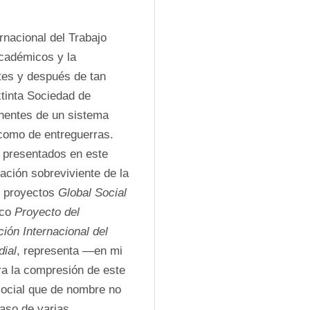
nacional del Trabajo 
cadémicos y la 
tes y después de tan 
tinta Sociedad de 
entes de un sistema 
como de entreguerras. 
 presentados en este 
ación sobreviviente de la 
 proyectos 
Global Social 
co 
Proyecto del 
ión Internacional del 
dial
, representa —en mi 
ra la compresión de este 
social que de nombre no 
aso de varias 