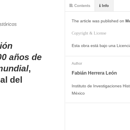
Contents
Info
The article was
published on
Mo
stóricos
Copyright & License
ión
Esta obra está bajo una Licenc
100 años de
Author
mundial
,
Fabián Herrera León
al del
Instituto de Investigaciones Hi
México