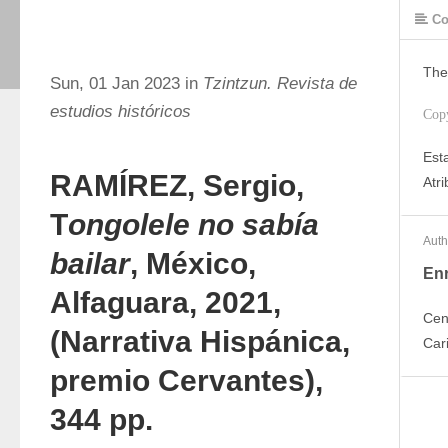
Co
The
Sun, 01 Jan 2023 in
Tzintzun. Revista de
estudios históricos
Cop
Est
RAMÍREZ, Sergio,
Atr
T
ongolele no sabía
Auth
bailar
, México,
En
Alfaguara, 2021,
Cen
(Narrativa Hispánica,
Car
premio Cervantes),
344 pp.