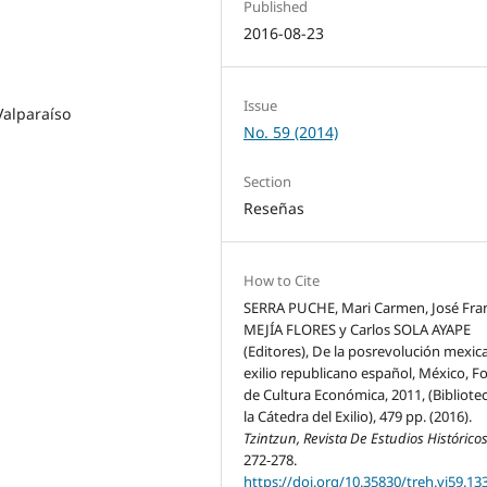
Published
2016-08-23
Issue
Valparaíso
No. 59 (2014)
Section
Reseñas
How to Cite
SERRA PUCHE, Mari Carmen, José Fra
MEJÍA FLORES y Carlos SOLA AYAPE
(Editores), De la posrevolución mexic
exilio republicano español, México, 
de Cultura Económica, 2011, (Bibliote
la Cátedra del Exilio), 479 pp. (2016).
Tzintzun, Revista De Estudios Histórico
272-278.
https://doi.org/10.35830/treh.vi59.13