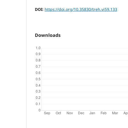
DOI:
https://doi.org/10.35830/treh.vi59.133
Downloads