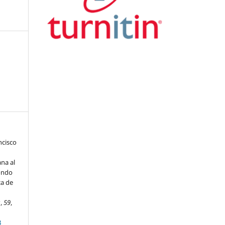
ncisco
ana al
Fondo
ca de
s
,
59
,
3