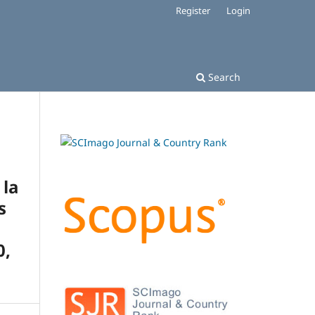
Register
Login
Search
 la
s
0,