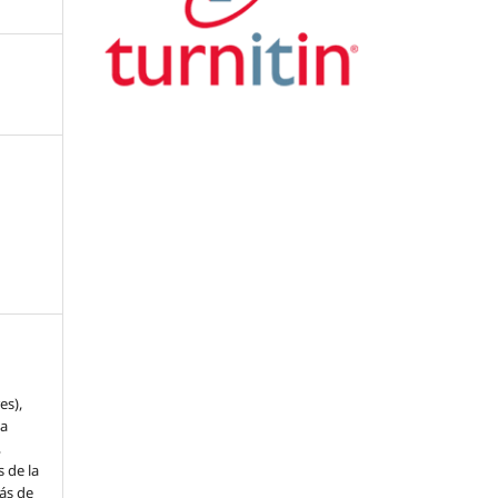
es),
ia
,
s de la
ás de