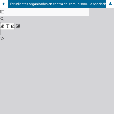
Estudiantes organizados en contra del comunismo. La Asociación Fraternal de Estudiantes de Jalisco en los albores de los Setenta