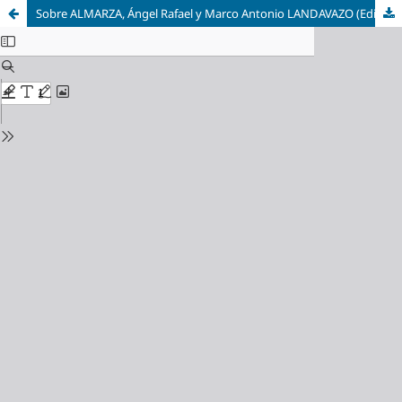
Sobre ALMARZA, Ángel Rafael y Marco Antonio LANDAVAZO (Editores), Imaginando las independencias hispanoamericanas. Memorias, relatos e historias, 1810-1840, Madrid, Sílex Ultramar, 2021.