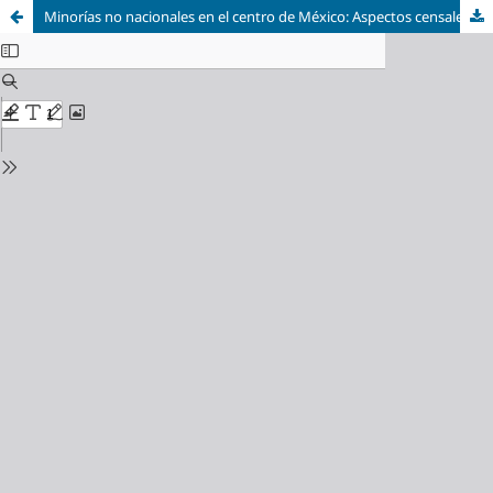
Minorías no nacionales en el centro de México: Aspectos censales de la población extranjera en Querétaro, 1845-1926