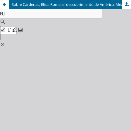
Sobre Cárdenas, Elisa, Roma: el descubrimiento de América, México, El Colegio de México, 2018, 196 pp.