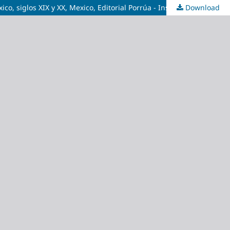
Download
Agustín Sánchez Andrés, Tomás Pérez Vejo y Marco Antonio Landavazo (coords),Â Imágenes e imaginarios sobre España en México, siglos XIX y XX, Mexico, Editorial Porrúa - Instituto de Investigaciones Históricas, Universidad Michoacana de San Nicolás de Hidalgo - Conacyt, 2007.