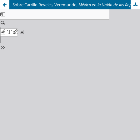
Sobre Carrillo Reveles, Veremundo,
México en la Unión de las Repúblicas Americanas. El panamericanismo y la política exterior mexicana