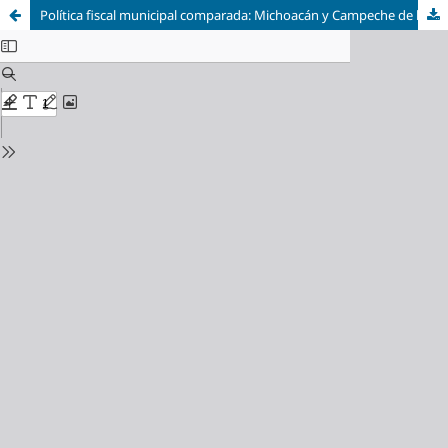
Política fiscal municipal comparada: Michoacán y Campeche de la Reforma Liberal a la etapa porfiriana