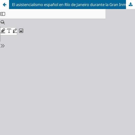
El asistencialismo español en Río de Janeiro durante la Gran Inmigración (1880-1930): élites, beneficencia y proyectos hospitalarios