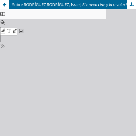
Sobre RODRÍGUEZ RODRÍGUEZ, Israel,
El nuevo cine y la revolución congelada. Historia política del cine mexicano en los setenta