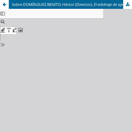
Sobre DOMÍNGUEZ BENITO, Héctor (Director),
El arbitraje de ejecutivos en controversias territoriales. Un enfoque internacional y doméstico (siglos XIX-XX)