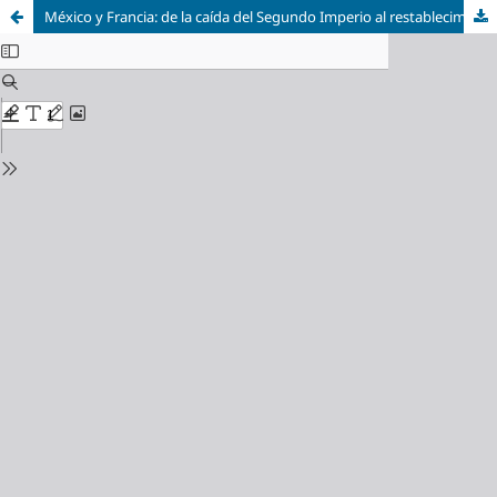
México y Francia: de la caída del Segundo Imperio al restablecimiento de las relaciones diplomáticas y económicas (1867-1886)