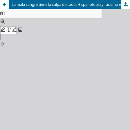
La mala sangre tiene la culpa de todo. Hispanofobia y racismo en algunas destacadas figuras de la historia intelectual de México, El Salvador, Nicaragua, Cuba y Colombia