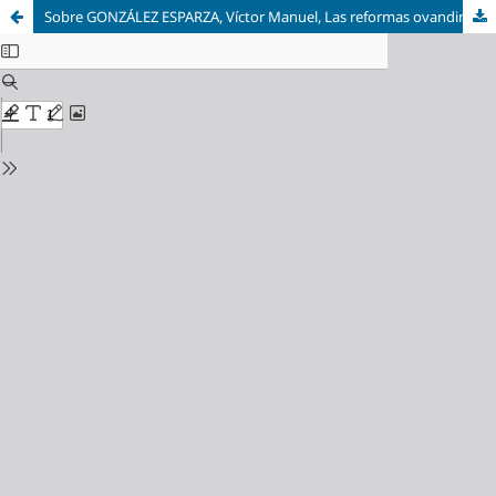
Sobre GONZÁLEZ ESPARZA, Víctor Manuel, Las reformas ovandinas en Nueva Galicia. La Audiencia de Guadalajara y la creación de un nuevo orden político, 1568-1606, Aguascalientes, Universidad Autónoma de Aguascalientes, 2022.