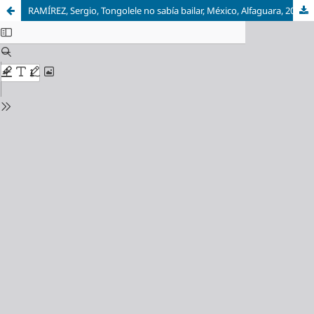
RAMÍREZ, Sergio, Tongolele no sabía bailar, México, Alfaguara, 2021, (Narrativa Hispánica, premio Cervantes), 344 pp.