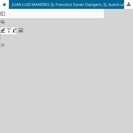
JUAN LUIS MANEIRO, SJ, Francisco Xavier Clavigero, SJ, ilustre universitario constructor de la patria mexicana. Traducción del latín, introducción y notas por J. Jesús Gómez Fregoso, SJ, Tlaquepaque, Instituto Tecnológico y de Estudios Superiores de Occid