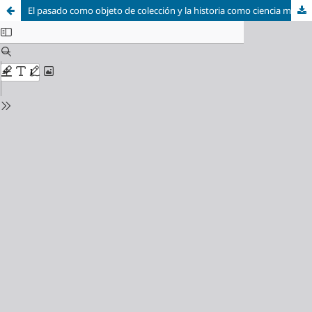
El pasado como objeto de colección y la historia como ciencia moral. Una aproximación historiográfica a la revista el museo mexicano